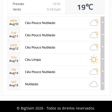
Pressão
1016
19℃
Vento
0.45mph
MON
Céu Pouco Nublado
Aug10
TUE
Céu Pouco Nublado
Aug11
WED
Céu Pouco Nublado
Aug12
THU
Céu Limpo
Aug13
FRI
Céu Pouco Nublado
Aug14
SAT
Nublado
Aug15
© BigSlam 2026 - Todos os direitos reservados.