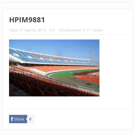
HPIM9881
Data:
27 Agosto, 2012
Em:
Visualizações: 2.111 vezes
Share
0