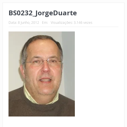
BS0232_JorgeDuarte
Data:
8 Junho, 2012
Em:
Visualizações: 3.146 vezes