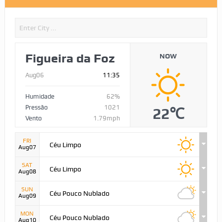
Figueira da Foz
NOW
Aug06
11:35
Humidade
62%
Pressão
1021
22℃
Vento
1.79mph
FRI
Céu Limpo
Aug07
SAT
Céu Limpo
Aug08
SUN
Céu Pouco Nublado
Aug09
MON
Céu Pouco Nublado
Aug10