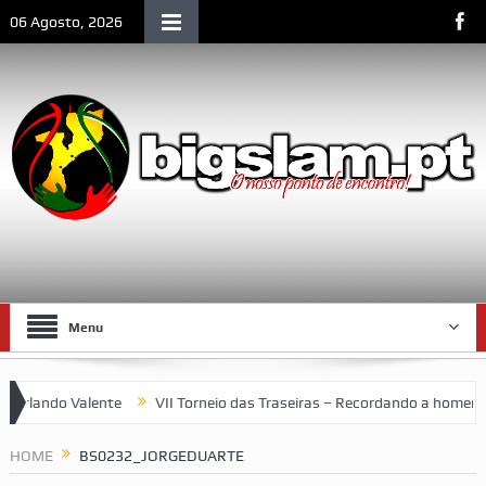
06 Agosto, 2026
Menu
lando Valente
VII Torneio das Traseiras – Recordando a homenage
um espaço emblemático da vida social de Lourenço Marques
HOME
BS0232_JORGEDUARTE