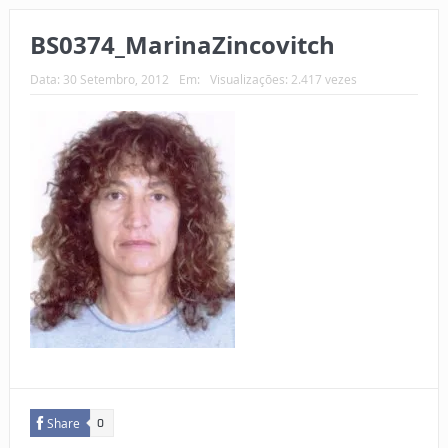
BS0374_MarinaZincovitch
Data:
30 Setembro, 2012
Em:
Visualizações: 2.417 vezes
Share
0