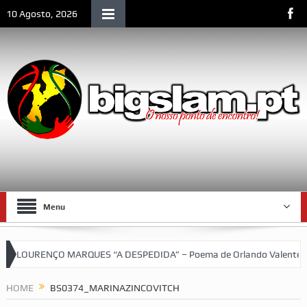
10 Agosto, 2026
Menu
LOURENÇO MARQUES “A DESPEDIDA” – Poema de Orlando Valente
squetebol do SCLM e de Moçambique
HOME
BS0374_MARINAZINCOVITCH