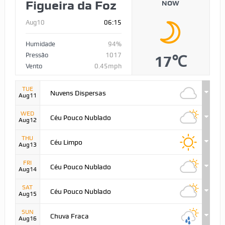
Figueira da Foz
NOW
Aug10
06:15
Humidade
94%
Pressão
1017
17℃
Vento
0.45mph
TUE
Nuvens Dispersas
Aug11
WED
Céu Pouco Nublado
Aug12
THU
Céu Limpo
Aug13
FRI
Céu Pouco Nublado
Aug14
SAT
Céu Pouco Nublado
Aug15
SUN
Chuva Fraca
Aug16