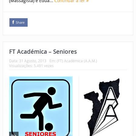
(Massagista) e Edua...
Continuar a ler
Share
FT Académica – Seniores
Data:
31 Agosto, 2013
Em:
(FT) Académica (A.A.M.)
Visualizações: 5.491 vezes