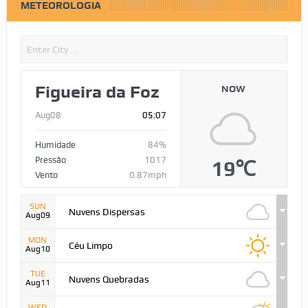
METEOROLOGIA
Figueira da Foz
NOW
Aug08
05:07
Humidade
84%
Pressão
1017
19℃
Vento
0.87mph
SUN
Nuvens Dispersas
Aug09
MON
Céu Limpo
Aug10
TUE
Nuvens Quebradas
Aug11
WED