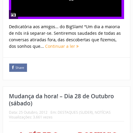
Dedicatória aos amigos… do BigSlam! “Um dia a maioria
de nós irá separar-se. Sentiremos saudades de todas as
conversas atiradas fora, das descobertas que fizemos,
dos sonhos que...
Continuar a ler
Share
Mudança da hora! – Dia 28 de Outubro
(sábado)
Data:
25 Outubro, 2012
Em:
DESTAQUES (SLIDER)
,
NOTÍCIAS
Visualizações: 3.661 vezes