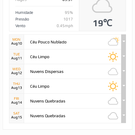
Humidade
95%
Pressão
1017
19℃
Vento
0.45mph
MON
Céu Pouco Nublado
Aug10
TUE
Céu Limpo
Aug11
WED
Nuvens Dispersas
Aug12
THU
Céu Limpo
Aug13
FRI
Nuvens Quebradas
Aug14
SAT
Nuvens Quebradas
Aug15