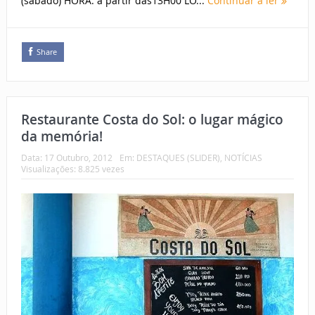
(sábado) HORA: a partir das13H00 LO...
Continuar a ler
Share
Restaurante Costa do Sol: o lugar mágico
da memória!
Data:
17 Outubro, 2012
Em:
DESTAQUES (SLIDER)
,
NOTÍCIAS
Visualizações: 8.825 vezes