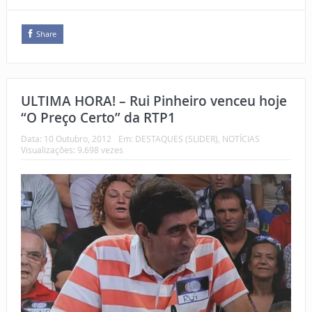
Share
ULTIMA HORA! – Rui Pinheiro venceu hoje
“O Preço Certo” da RTP1
Data:
10 Outubro, 2012
Em:
DESTAQUES (SLIDER)
,
NOTÍCIAS
Visualizações: 9.698 vezes