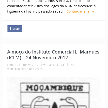
férias de Basquetebol! Carlos Barroca, conceituado
comentador televisivo dos jogos da NBA, deslocou-se à
Figueira da Foz, no passado sábad...
Continuar a ler
Share
Almoço do Instituto Comercial L. Marques
(ICLM) – 24 Novembro 2012
Data:
17 Outubro, 2012
Em:
EVENTOS
,
NOTÍCIAS
Visualizações: 4.846 vezes