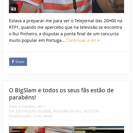
Estava a preparar-me para ver o Telejornal das 20H00 na
RTP1, quando me apercebo que na televisão se encontra
o Rui Pinheiro, a disputar a ponta final de um concurso
muito popular em Portuga...
Continuar a ler
Share
O BigSlam e todos os seus fãs estão de
parabéns!
Data:
8 Outubro, 2012
Em:
DESTAQUES (SLIDER)
,
FIGUEIRA DA FOZ
,
NOTÍCIAS
Visualizações: 3.242 vezes