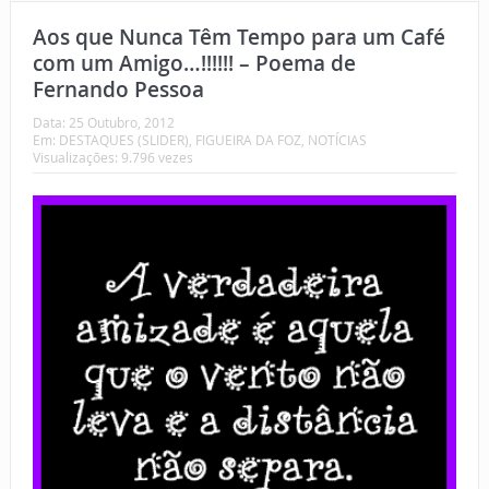
Aos que Nunca Têm Tempo para um Café
com um Amigo…!!!!!! – Poema de
Fernando Pessoa
Data:
25 Outubro, 2012
Em:
DESTAQUES (SLIDER)
,
FIGUEIRA DA FOZ
,
NOTÍCIAS
Visualizações: 9.796 vezes