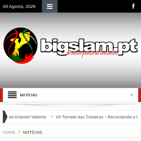
09 Agosto, 2026
NOTÍCIAS
o Valente
VII Torneio das Traseiras – Recordando a homenagem ao
HOME
NOTÍCIAS