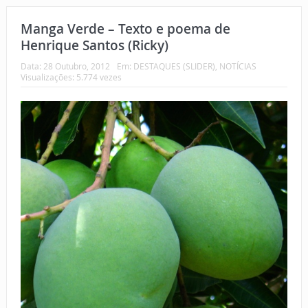
Manga Verde – Texto e poema de
Henrique Santos (Ricky)
Data:
28 Outubro, 2012
Em:
DESTAQUES (SLIDER)
,
NOTÍCIAS
Visualizações: 5.774 vezes