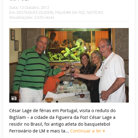
Data:
13 Outubro, 2012
Em:
DESTAQUES (SLIDER)
,
FIGUEIRA DA FOZ
,
NOTÍCIAS
Visualizações: 3.633 vezes
César Lage de férias em Portugal, visita o reduto do
BigSlam – a cidade da Figueira da Foz! César Lage a
residir no Brasil, foi antigo atleta do basquetebol
Ferroviário de LM e mais ta...
Continuar a ler