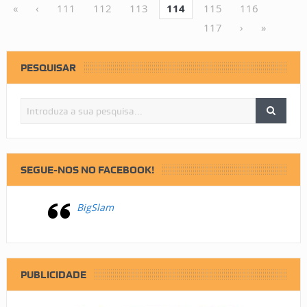
«
‹
111
112
113
114
115
116
117
›
»
PESQUISAR
SEGUE-NOS NO FACEBOOK!
BigSlam
PUBLICIDADE