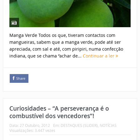
Manga Verde Todos os que, tiveram contactos com
mangueiras, sabem que a manga verde, pode até ser
apreciada, com sal e até, com piripiri, numa confecção
indiana, que se chama “achar de...
Continuar a ler
Share
Curiosidades – “A perseverança é o
combustível dos vencedores”!
Data:
27 Outubro, 2012
Em:
DESTAQUES (SLIDER)
,
NOTÍCIAS
Visualizações: 3.447 vezes