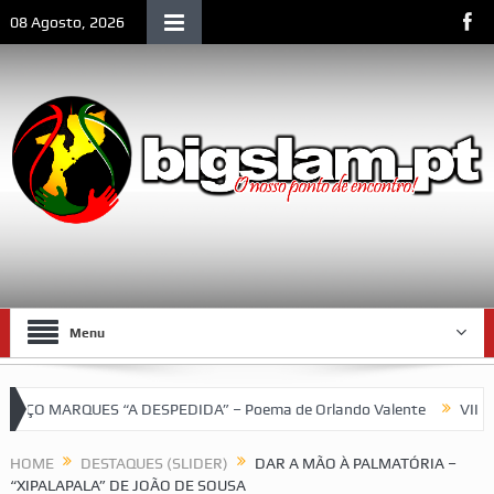
08 Agosto, 2026
Menu
ARQUES “A DESPEDIDA” – Poema de Orlando Valente
VII Torneio
HOME
DESTAQUES (SLIDER)
DAR A MÃO À PALMATÓRIA –
“XIPALAPALA” DE JOÃO DE SOUSA