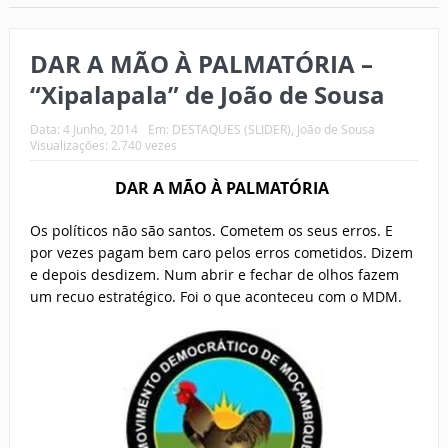
DAR A MÃO À PALMATÓRIA –
“Xipalapala” de João de Sousa
Data:
4 Junho, 2014
Em:
DESTAQUES (SLIDER)
,
João de Sousa
Visualizações: 2.740 vezes
DAR A MÃO À PALMATÓRIA
Os políticos não são santos. Cometem os seus erros. E
por vezes pagam bem caro pelos erros cometidos. Dizem
e depois desdizem. Num abrir e fechar de olhos fazem
um recuo estratégico. Foi o que aconteceu com o MDM.