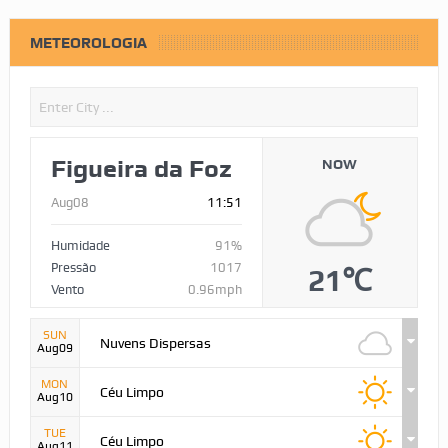
METEOROLOGIA
Figueira da Foz
NOW
Aug08
11:51
Humidade
91%
Pressão
1017
21℃
Vento
0.96mph
SUN
Nuvens Dispersas
Aug09
MON
Céu Limpo
Aug10
TUE
Céu Limpo
Aug11