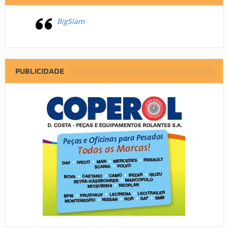
BigSlam
PUBLICIDADE