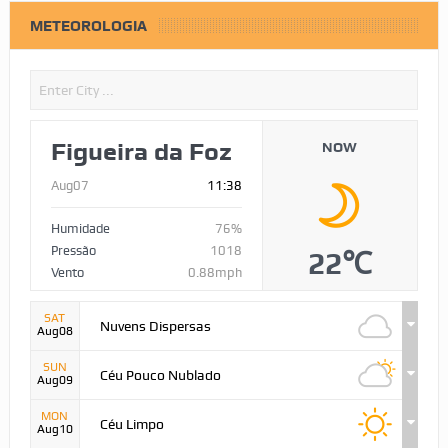
METEOROLOGIA
Figueira da Foz
NOW
Aug07
11:38
Humidade
76%
Pressão
1018
22℃
Vento
0.88mph
SAT
Nuvens Dispersas
Aug08
SUN
Céu Pouco Nublado
Aug09
MON
Céu Limpo
Aug10