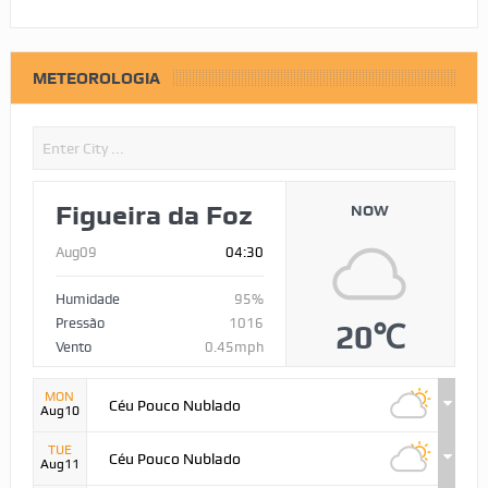
METEOROLOGIA
Figueira da Foz
NOW
Aug09
04:30
Humidade
95%
Pressão
1016
20℃
Vento
0.45mph
MON
Céu Pouco Nublado
Aug10
TUE
Céu Pouco Nublado
Aug11