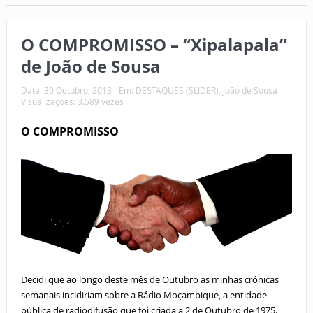
O COMPROMISSO – “Xipalapala”
de João de Sousa
Data:
30 Outubro, 2013
Em:
DESTAQUES (SLIDER)
,
João de Sousa
Visualizações: 3.589 vezes
O COMPROMISSO
Decidi que ao longo deste mês de Outubro as minhas crónicas
semanais incidiriam sobre a Rádio Moçambique, a entidade
pública de radiodifusão que foi criada a 2 de Outubro de 1975.