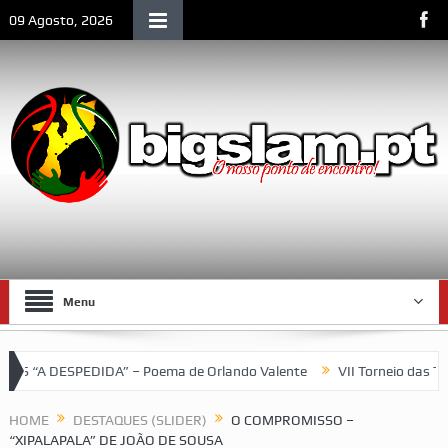
09 Agosto, 2026
Menu
SPEDIDA” – Poema de Orlando Valente
VII Torneio das Traseiras
HOME
DESTAQUES (SLIDER)
O COMPROMISSO –
“XIPALAPALA” DE JOÃO DE SOUSA