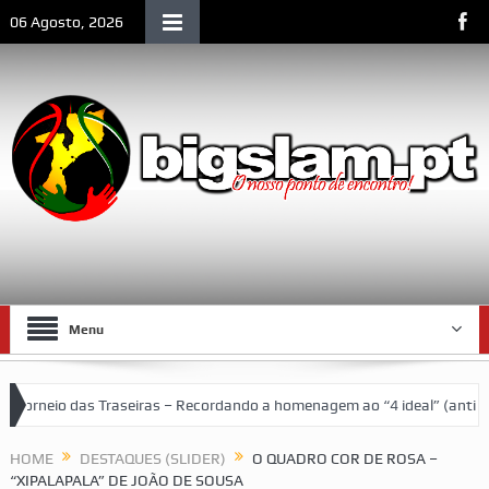
06 Agosto, 2026
Menu
das Traseiras – Recordando a homenagem ao “4 ideal” (antigos atletas
social de Lourenço Marques
HOME
DESTAQUES (SLIDER)
O QUADRO COR DE ROSA –
“XIPALAPALA” DE JOÃO DE SOUSA