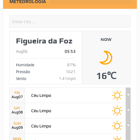
METEOROLOGIA
Figueira da Foz
NOW
Aug06
05:53
Humidade
87%
Pressão
1021
16℃
Vento
1.41mph
FRI
Céu Limpo
Aug07
SAT
Céu Limpo
Aug08
SUN
Céu Limpo
Aug09
MON