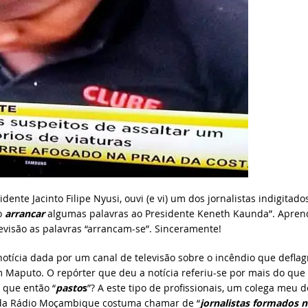
nte Jacinto Filipe Nyusi, ouvi (e vi) um dos jornalistas indigitado
o
arrancar
algumas palavras ao Presidente Keneth Kaunda”. Apren
visão as palavras “arrancam-se”. Sinceramente!
notícia dada por um canal de televisão sobre o incêndio que deflag
m Maputo. O repórter que deu a notícia referiu-se por mais do que
que então “
pasto
s
”? A este tipo de profissionais, um colega meu d
” da Rádio Moçambique costuma chamar de “
jornalistas formados 