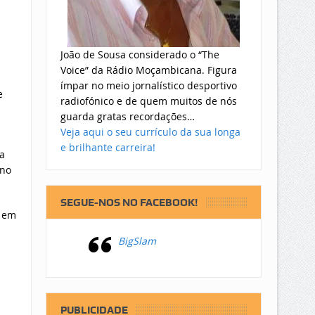
João de Sousa considerado o “The
Voice” da Rádio Moçambicana. Figura
ímpar no meio jornalístico desportivo
e
radiofónico e de quem muitos de nós
guarda gratas recordações…
Veja aqui o seu currículo da sua longa
e brilhante carreira!
a
 no
SEGUE-NOS NO FACEBOOK!
” em
BigSlam
PUBLICIDADE