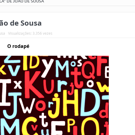
LA” DE JOÃO DE SOUSA
oão de Sousa
usa
Visualizações: 3.356 vezes
O rodapé