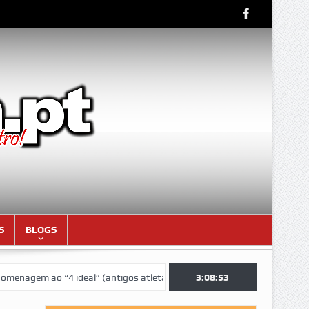
S
BLOGS
o “4 ideal” (antigos atletas “moçambicanos” do GCF da época 1976/77)
3:08:54