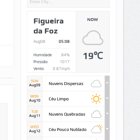
Figueira
NOW
da Foz
Aug08
05:08
19℃
Humidade
84%
Pressão
1017
Vento
0.87mph
SUN
Nuvens Dispersas
Aug09
MON
Céu Limpo
Aug10
TUE
Nuvens Quebradas
Aug11
WED
Céu Pouco Nublado
Aug12