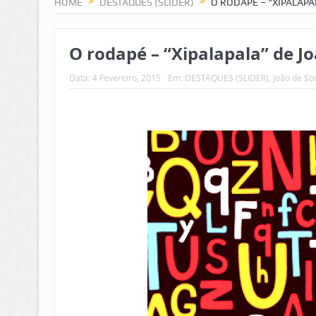
HOME
DESTAQUES (SLIDER)
O RODAPÉ – “XIPALAPA
O rodapé – “Xipalapala” de J
Data:
4 Fevereiro, 2015
Em:
DESTAQUES (SLIDER)
,
João de So