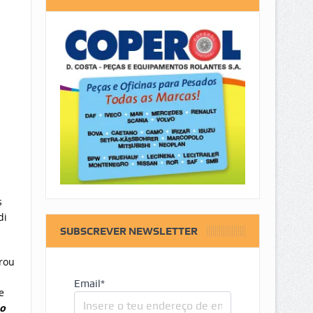
s
di
SUBSCREVER NEWSLETTER
rou
Email*
e
no