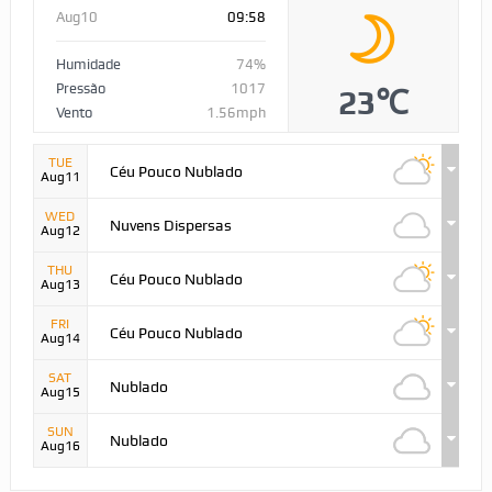
Aug10
09:58
Humidade
74%
Pressão
1017
23℃
Vento
1.56mph
TUE
Céu Pouco Nublado
Aug11
WED
Nuvens Dispersas
Aug12
THU
Céu Pouco Nublado
Aug13
FRI
Céu Pouco Nublado
Aug14
SAT
Nublado
Aug15
SUN
Nublado
Aug16