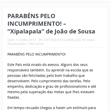
PARABÉNS PELO
INCUMPRIMENTO! –
“Xipalapala” de João de Sousa
Data:
12 Junho, 2013
Em:
DESTAQUES (SLIDER)
,
João de Sousa
Visualizações: 3.803 vezes
PARABÉNS PELO INCUMPRIMENTO!
Este País está virado do avesso. Alguns dos seus
responsáveis também. Eu aprendi na escola que as
pessoas são felicitadas pelo bom trabalho que
desenvolvem. Pelo cumprimento das tarefas. Pelo
empenho, dedicação e grau de profissionalismo e até
mesmo pela superação das metas que lhes estavam
fixadas.
Em tempo recuado chegou a haver um estímulo para