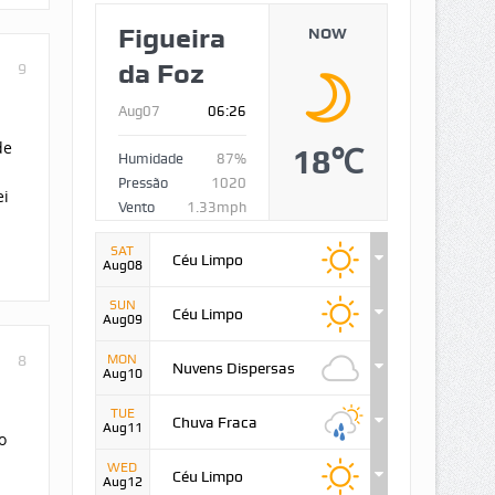
Figueira
NOW
da Foz
9
Aug07
06:26
de
18℃
Humidade
87%
Pressão
1020
ei
Vento
1.33mph
SAT
Céu Limpo
Aug08
SUN
Céu Limpo
Aug09
8
MON
Nuvens Dispersas
Aug10
TUE
Chuva Fraca
Aug11
o
WED
Céu Limpo
Aug12