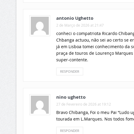
antonio Ughetto
2 de Março de 2026 at 21:47
conheci o compatriota Ricardo Chiban
Chbanga actuou, não sei ao certo se er
já em Lisboa tomei conhecimento da sua
praça de touros de Lourenço Marques 
super-contente.
RESPONDER
nino ughetto
27 de Fevereiro de 2026 at 19:12
Bravo Chibanga, Foi o meu Pai “Ludo u
tourada em L.Marques. Nos todos fom
RESPONDER