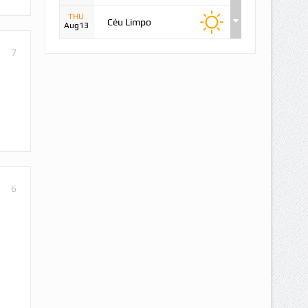
THU
Céu Limpo
Aug13
7
6