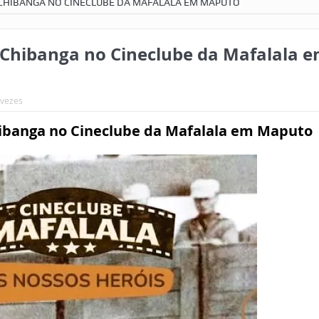
CHIBANGA NO CINECLUBE DA MAFALALA EM MAPUTO
Chibanga no Cineclube da Mafalala 
 vezes
ibanga no Cineclube da Mafalala em Maputo