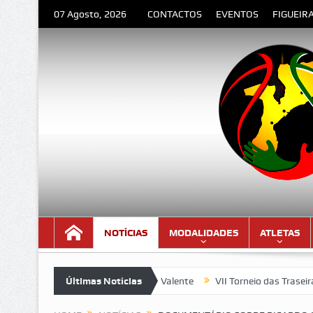
07 Agosto, 2026
CONTACTOS
EVENTOS
FIGUEIR
NOTÍCIAS
MODALIDADES
ATLETAS
– Poema de Orlando Valente
Últimas Notícias
VII Torneio das Traseiras – Record