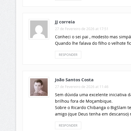
JJ correia
27 de Fevereiro de 2026 at 17:51
Conheci o sei pai , modesto mas simp
Quando lhe falava do filho o velhote 
RESPONDER
João Santos Costa
27 de Fevereiro de 2026 at 11:46
Sem dúvida uma excelente iniciativa d
brilhou fora de Moçambique.
Sobre o Ricardo Chibanga o BigSlam t
amigo (que Deus tenha em descanso) m
RESPONDER