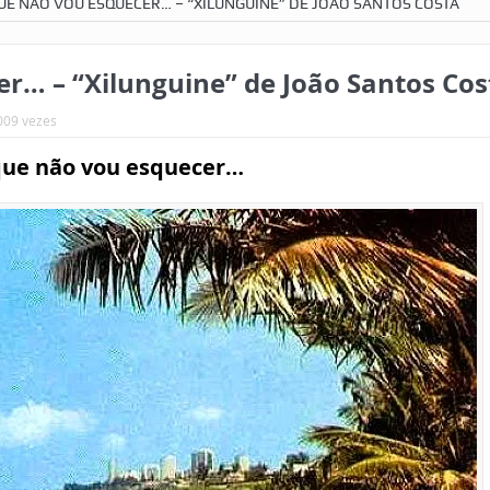
QUE NÃO VOU ESQUECER… – “XILUNGUINE” DE JOÃO SANTOS COSTA
er… – “Xilunguine” de João Santos Cos
.009 vezes
 que não vou esquecer…