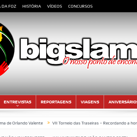
A DA FOZ
HISTÓRIA
VÍDEOS
CONCURSOS
ENTREVISTAS
REPORTAGENS
VIAGENS
ANIVERSÁRIO
e
VII Torneio das Traseiras – Recordando a homenagem ao “4 ideal”