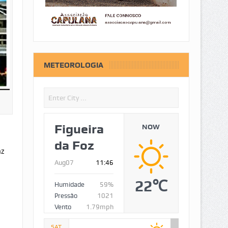
METEOROLOGIA
Figueira
NOW
da Foz
az
Aug07
11:46
22℃
Humidade
59%
Pressão
1021
Vento
1.79mph
SAT