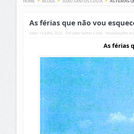
HOME
BLOGS
JOÃO SANTOS COSTA
AS FÉRIAS 
As férias que não vou esquec
Data:
14 Julho, 2025
Em:
João Santos Costa
Visualizações: 6
As férias