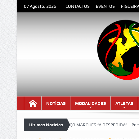
07 Agosto, 2026
CONTACTOS
EVENTOS
FIGUEIR
NOTÍCIAS
MODALIDADES
ATLETAS
!
LOURENÇO MARQUES “A DESPEDIDA” – Poema de Orlando Valent
Últimas Notícias