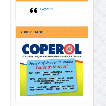
BigSlam
PUBLICIDADE