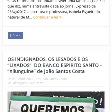
“…Os retornados continuam a viver uma fantasia (1)…” É o
que diz, numa entrevista dada ao jornal Expresso de
26Ago2017, a escritora e professora, Isabela Figueiredo,
natural de M...
Continuar a ler
Share
OS INDIGNADOS, OS LESADOS E OS
“LIXADOS” DO BANCO ESPIRITO SANTO –
“Xilunguine” de João Santos Costa
Data:
9 Abril, 2018
Em:
João Santos Costa
Visualizações: 2.526 vezes