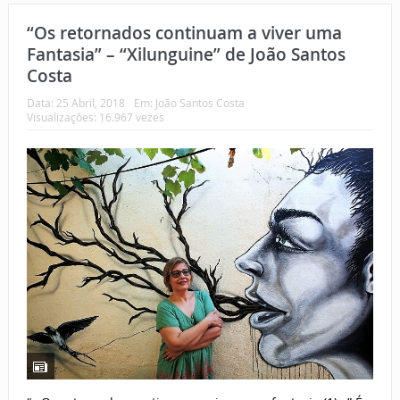
“Os retornados continuam a viver uma
Fantasia” – “Xilunguine” de João Santos
Costa
Data:
25 Abril, 2018
Em:
João Santos Costa
Visualizações: 16.967 vezes