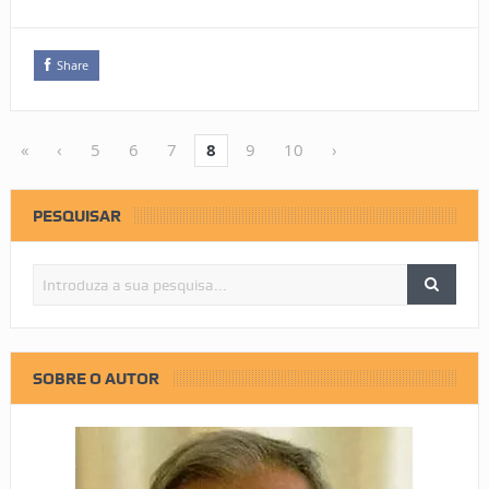
Share
«
‹
5
6
7
8
9
10
›
PESQUISAR
SOBRE O AUTOR