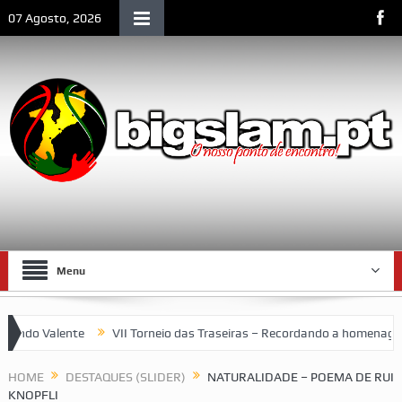
07 Agosto, 2026
Menu
do Valente
VII Torneio das Traseiras – Recordando a homenagem ao
HOME
DESTAQUES (SLIDER)
NATURALIDADE – POEMA DE RUI
KNOPFLI