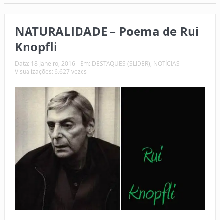
NATURALIDADE – Poema de Rui
Knopfli
Data:
18 Janeiro, 2016
Em:
DESTAQUES (SLIDER)
,
NOTÍCIAS
Visualizações: 6.627 vezes