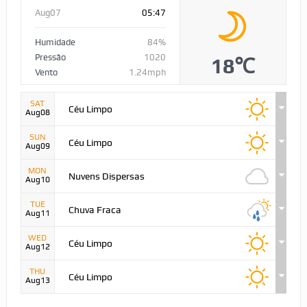
Aug07
05:47
Humidade
84%
Pressão
1020
18℃
Vento
1.24mph
SAT
Céu Limpo
Aug08
SUN
Céu Limpo
Aug09
MON
Nuvens Dispersas
Aug10
TUE
Chuva Fraca
Aug11
WED
Céu Limpo
Aug12
THU
Céu Limpo
Aug13