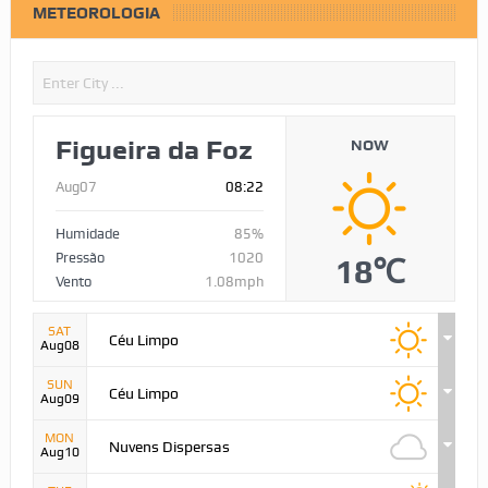
METEOROLOGIA
Figueira da Foz
NOW
Aug07
08:22
Humidade
85%
Pressão
1020
18℃
Vento
1.08mph
SAT
Céu Limpo
Aug08
SUN
Céu Limpo
Aug09
MON
Nuvens Dispersas
Aug10