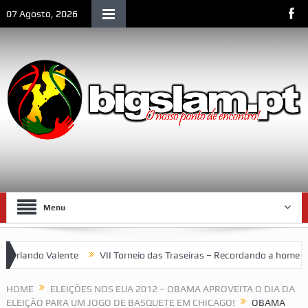
07 Agosto, 2026
Menu
lando Valente
VII Torneio das Traseiras – Recordando a homenage
um espaço emblemático da vida social de Lourenço Marques
HOME
ELEIÇÕES NOS EUA 2012 – OBAMA APROVEITA O DIA DA
ELEIÇÃO PARA UM JOGO DE BASQUETE EM CHICAGO!
OBAMA