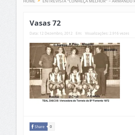
HOME
ENTREVISTA “CONHEÇA MELHOR” – ARMANDO
Vasas 72
Data:
12 Dezembro, 2012
Em:
Visualizações: 2.916 vezes
Share
0