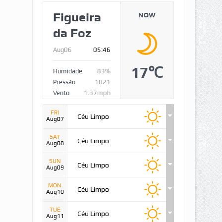
Figueira
NOW
da Foz
Aug06
05:46
17℃
Humidade
83%
Pressão
1021
Vento
1.37mph
FRI
Céu Limpo
Aug07
SAT
Céu Limpo
Aug08
SUN
Céu Limpo
Aug09
MON
Céu Limpo
Aug10
TUE
Céu Limpo
Aug11