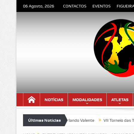
06 Agosto, 2026
CONTACTOS
EVENTOS
FIGUEIR
NOTÍCIAS
MODALIDADES
ATLETAS
ESPEDIDA” – Poema de Orlando Valente
Últimas Notícias
VII Torneio das Traseir