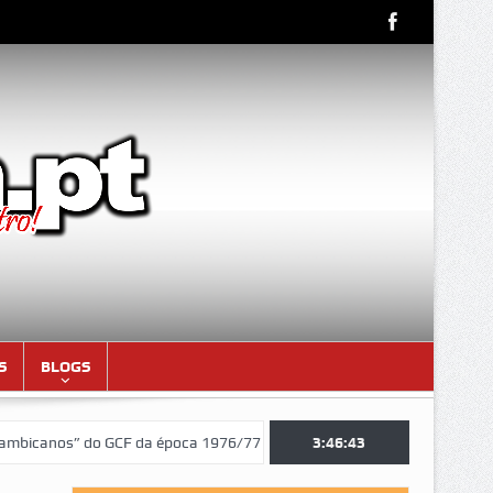
S
BLOGS
nos” do GCF da época 1976/77)
Aniversariantes do mês de AGOSTO 
3:46:44