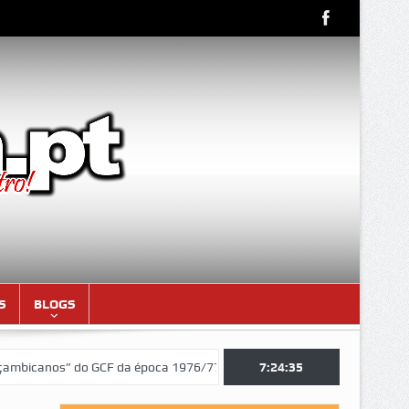
S
BLOGS
nos” do GCF da época 1976/77)
Aniversariantes do mês de AGOSTO d
7:24:36