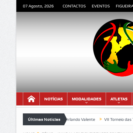
07 Agosto, 2026
CONTACTOS
EVENTOS
FIGUEIR
NOTÍCIAS
MODALIDADES
ATLETAS
ESPEDIDA” – Poema de Orlando Valente
Últimas Notícias
VII Torneio das Traseira