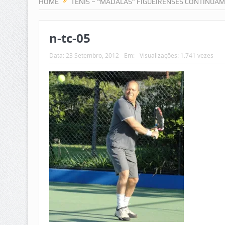
HOME
TÉNIS – “MADALAS” FIGUEIRENSES CONTINUAM 
n-tc-05
Data:
23 Setembro, 2012
Em:
Visualizações: 1.741 vezes