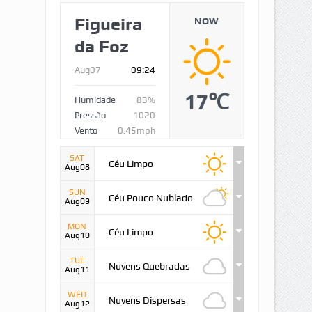
Figueira
NOW
da Foz
Aug07
09:24
17℃
Humidade
83%
Pressão
1020
Vento
0.45mph
SAT
Céu Limpo
Aug08
SUN
Céu Pouco Nublado
Aug09
MON
Céu Limpo
Aug10
TUE
Nuvens Quebradas
Aug11
WED
Nuvens Dispersas
Aug12